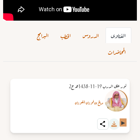
الفتاوى
الدروس
الخطب
البرامج
المحاضرات
نور على الدرب 19-11-1438هـ ح2
صالح بن فوزان الفوزان
▶