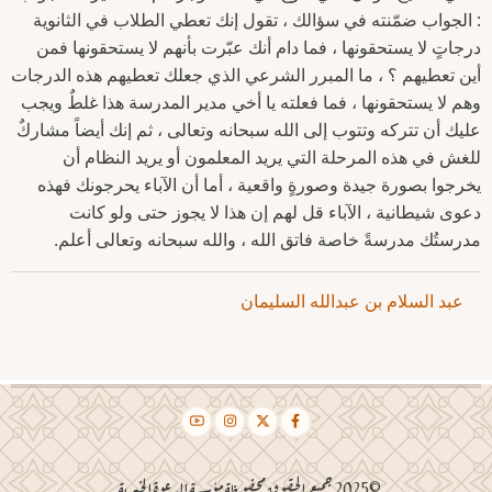
: الجواب ضمّنته في سؤالك ، تقول إنك تعطي الطلاب في الثانوية
درجاتٍ لا يستحقونها ، فما دام أنك عبّرت بأنهم لا يستحقونها فمن
أين تعطيهم ؟ ، ما المبرر الشرعي الذي جعلك تعطيهم هذه الدرجات
وهم لا يستحقونها ، فما فعلته يا أخي مدير المدرسة هذا غلطٌ ويجب
عليك أن تتركه وتتوب إلى الله سبحانه وتعالى ، ثم إنك أيضاً مشاركٌ
للغش في هذه المرحلة التي يريد المعلمون أو يريد النظام أن
يخرجوا بصورة جيدة وصورةٍ واقعية ، أما أن الآباء يحرجونك فهذه
دعوى شيطانية ، الآباء قل لهم إن هذا لا يجوز حتى ولو كانت
مدرستُك مدرسةً خاصة فاتق الله ، والله سبحانه وتعالى أعلم.
عبد السلام بن عبدالله السليمان
©2025 جميع الحقوق محفوظة مؤسسة الدعوة الخيرية