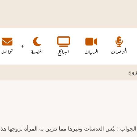
المحاضرات
المرئيات
البرامج
المؤسسة
تواصل
زوج
جواب : لبُس العدسات وغيرها مما تتزين به المرأة لزوجها هذا ج