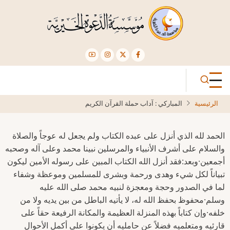
تجاوز
إلى
المحتوى
الرئيسي
الرئيسية
المباركي : آداب حملة القرآن الكريم
الحمد لله الذي أنزل على عبده الكتاب ولم يجعل له عوجاً والصلاة
والسلام على أشرف الأنبياء والمرسلين نبينا محمد وعلى آله وصحبه
أجمعين·وبعد:فقد أنزل الله الكتاب المبين على رسوله الأمين ليكون
تبياناً لكل شيء وهدى ورحمة وبشرى للمسلمين وموعظة وشفاء
لما في الصدور وحجة ومعجزة لنبيه محمد صلى الله عليه
وسلم·محفوظ بحفظ الله له، لا يأتيه الباطل من بين يديه ولا من
خلفه·وإن كتاباً بهذه المنزلة العظيمة والمكانة الرفيعة حقاً على
قارئيه ومتعلميه فضلاً عن حامليه أن يكونوا على أكمل الأحوال