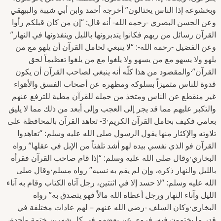
وبخشوعه إذا الناس يختالون” أخرجه أحمد وابن أبي شيبة والبيهقي
وعن الحسن البصري -رحمه الله- أنه قال: “إن من كان قبلكم رأوا
القرآن رسائل من ربهم فكانوا يتدبرونها بالليل وينفذونها في النهار”
وعن الفضيل -رحمه الله-: “لا ينبغي لحامل القرآن أن يلهو مع من
يلهو ولا يسهو مع من يسهو ولا يلغوا مع من يلغوا تعظيماً لحق
القرآن”·والمقصود من هذا كلّه أنه ينبغي لصاحب القرآن أن يكون
قدوة للناس متميزاً بسلوكه ومظهره عن أصحاب الفسق والأهواء
غير منقطع عن الناس ومتخذ من حمله للقرآن مطية للترفع عنهم
والتكبر عليهم مما قد يجر إلى العجب وإلى أبعد من ذلك مما لا يليق
بعامي فكيف بحامل القرآن الكريم·3- تعاهد القرآن بالمحافظة على
تلاوته والإكثار منها يقول الرسول صلى الله عليه وسلم: “تعاهدوا
القرآن فو الذي نفسي بيده لهو أشد تلفتاً من الإبل في عقلها” رواه
البخاري·وقال صلى الله عليه وسلم: “إذا قام صاحب القرآن فقرأه
بالليل والنهار ذكره، وإن لم يقم به نسيه” رواه مسلم·وقال صلى
الله عليه وسلم: “لا حسد إلا في اثنتين، رجل آتاه الكتاب وقام به آناء
الليل وآناء النهار ورجل أعطاه الله مالاً فهو يتصدق به” رواه
البخاري·وكان السلف -رضي الله عنهم – لهم عادات مختلفة في
قدر ما يختمون فيه، فروى عن بعضهم في كل شهرين ختمة واحدة،