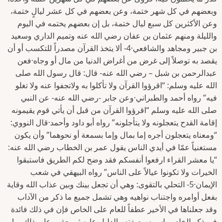
وبعضهم في كل شهر ختمة، وعن بعضهم في كل عشر ليالٍ ختمة،
وعن الأكثرين كل سبع ليال ختمة، بل إن بعضهم يختمه في اليوم
والليلة ومنهم عثمان بن عفان رضي الله عنه وتميم الداري وسعيد
بن جبير ومجاهد والشافعي·4- ألا يتخذ القرآن مصدراً للتكسب أو أن
يقصد به توصلاً إلى غرض من أغراض الدنيا من مال أو وجاه·فعن
عبدالرحمن بن شبل – رضي الله عنه- قال: قال رسول الله صلى
الله عليه وسلم: “اقرؤوا القرآن ولا تأكلوا به ولاتجفوا عنه ولا تغلو
فيه” رواه أحمد والطبراني·وعن جابر -رضي الله عنه- عن النبي
صلى الله عليه وسلم “اقرؤوا القرآن من قبل أن يأتي قوم يقيمونه
إقامة القدح يتعجلونه ولا يتأجلونه” رواه أبو داود وأحمد·قال النووي:
“ومعناه يتعجلون أجره إما بمال وإما بسمعة أو نحوهما” وأن يكون
مستغنياً عمّا في أيدي الناس يقول عمر بن الخطاب رضي الله عنه:
“يا معشر القراء ارفعوا أنفسكم فقد وضح لكم الطريق فاستبقوا
الخيرات ولا تكونوا عيالاً على الناس” رواه البيهقي في شعب
الإيمان·5- التحلي بالتقوى: وهي أن تجعل بينك وبين عذاب الله وقاية
بفعل أوامره واجتناب نواهيه وهي تشمل جميع ما ذكر من الآداب
وقد جعلناها في الأخير عطفاً للعام على الخاص فإن في ذلك فائدة
في ذكر الخاص باسمه وصفته والدليل عليه ثم يعقب على ذلك بما