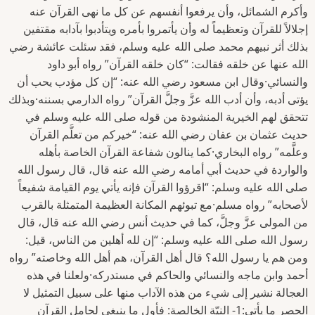
وأكرم الشمائل، وأن يرفعوا أنفسهم عن كل ما نهى القرآن عنه
إجلالاً للقرآن وتعظيماً له وأن يأتمروا بأمره ويتأدبوا بآدابه مقتفين
بذلك أثر نبيهم محمد صلى الله عليه وسلم، فقد سئلت عائشة رضي
الله عنها عن خلقه فقالت: “كان خلقه القرآن” رواه أبو داود
والنسائي·وقال ابن مسعود رضي الله عنه: “إن كل مؤدب يحب أن
يؤتى أدبه، وأن أدب الله عزَّ وجلَّ القرآن” رواه الدارمي بسننه·وبذلك
تتحقق لهم الخيرية المنشودة من قوله صلى الله عليه وسلم في
حديث عثمان بن عفان رضي الله عنه: “خيركم من تعلَّم القرآن
وعلَّمه” رواه البخاري·كما ينالون شفاعة القرآن الخاصة بأهله
والواردة في حديث أبي أمامه رضي الله عنه قال، قال رسول الله
صلى الله عليه وسلم: “اقرؤوا القرآن فإنه يأتي يوم القيامة شفيعاً
لأصحابه” رواه مسلم·مع تبوئهم المكانة العظيمة المتمثلة بالقرب
من المولى عزَّ وجلَّ، كما في حديث أنس رضي الله عنه قال، قال
رسول الله صلى الله عليه وسلم: “إن لله أهلين من الناس، قيل:
ومن هم يا رسول الله؟ قال أهل القرآن، هم أهل الله وخاصته” رواه
أحمد وابن ماجه والنسائي والحاكم في مستدركه·ولعلنا في هذه
العجالة نشير إلى شيء من هذه الآداب منها على سبيل التمثيل لا
الحصر ما يأتي:1- النيّة الخالصة: فأول ما ينبغي لحامل القرآن