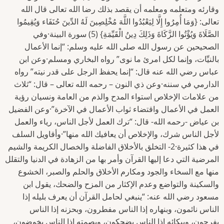
وقارئه ومتعلمه ومعلمه أن يقصد بذلك رضا الله تعالى قال الله
تعالى: {وَمَا أُمِرُوا إِلَّا لِيَعْبُدُوا اللَّهَ مُخْلِصِينَ لَهُ الدِّينَ حُنَفَاء وَيُقِيمُوا
الصَّلَاةَ وَيُؤْتُوا الزَّكَاةَ وَذَلِكَ دِينُ الْقَيِّمَةِ} (5) سورة البينة·وفي
الصحيحين عن رسول الله صلى الله عليه وسلم: “إنما الأعمال
بالنيِّات، وإنما لكل امرئ ما نوى” رواه البخاري ومسلم·وعن ابن
عباس رضي الله عنه قال: “إنما يحفظ الرجل على قدر نيته” رواه
الدارمي في سننه·وعن ذي النون – رحمه الله تعالى – قال: “ثلاث
من علامات الإخلاص استواء المدح والذم من العامة ونسيان رؤية
العمل في الأعمال واقتضاء ثواب الأعمال في الآخرة”·وعن الفضيل
بن عياض -رحمه الله- قال: “ترك العمل لأجل الناس، رياء والعمل
لأجل الناس شرك، والإخلاص أن يعافيك الله منها”·وأقاويل السلف
في هذا كثيرة·2- التخلق بالأخلاق الفاضلة والخصال الكريمة والشيم
المرضية التي دعا إليها القرآن وأمر بها من الزهادة في الدنيا والتقلل
منها مع السخاء والجود ومكارم الأخلاق والحلم والصبر، الخشوع
والسكينة والتواضع وعدم الإكثار من المزح والضحك، يقول ابن
مسعود رضي الله عنه: “ينبغي لحامل القرآن أن يعرف بليله إذا
الناس نائمون، وبنهاره إذا الناس مفطرون، وبحزنه إذا الناس
يفرحون، وببكائه إذا الناس يضحكون، وبصمته إذا الناس يخوضون،