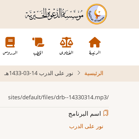
تجاوز
إلى
المحتوى
الرئيسي
Main
navigation
الرئيسة
الفتاوى
الخطب
الدروس
الرئيسية
نور على الدرب 14-03-1433هـ
/sites/default/files/drb--14330314.mp3
اسم البرنامج
نور على الدرب