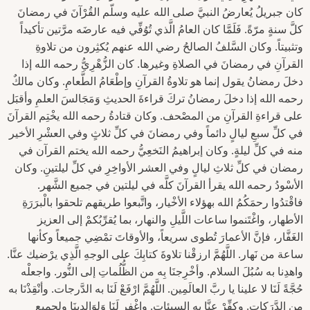
كان جبريلُ يُعارضُ النبيَّ صلى الله عليه وسلّم القُرْآنَ في رمضانَ
كلَّ سنةٍ مرّةً. فَلَمَّا كان العامُ الَّذي تُوُفِّي فيه عارضَه مرَّتين تأكيداً
وتثبيتاً. وكان السَّلفُ الصالحُ رضي الله عنهم يُكثِرون من تلاوةِ
القرآنِ في رمضانَ في الصلاةِ وغيرها. كان الزُّهْرِيُّ رحمه الله إذا
دخلَ رمضانُ يقول إنما هو تلاوةُ القرآنِ وإطْعَامُ الطَّعامِ. وكان مالكٌ
رحمه الله إذا دخلَ رمضانُ تركَ قراءةَ الحديثِ وَمَجَالسَ العلمِ وأقبَل
على قراءةِ القرآنِ من المصْحف. وكان قتادةُ رحمه الله يخْتِم القرآنَ
في كلِّ سبعِ ليالٍ دائماً وفي رمضانَ في كلِّ ثلاثٍ وفي العشْرِ الأخير
منه في كلِّ ليلةٍ. وكان إبراهيمُ النَخعِيُّ رحمه الله يختم القرآن في
رمضان في كلِّ ثلاثِ ليالٍ وفي العشر الأواخِرِ في كلِّ ليلتينِ. وكان
الأسْودُ رحمه الله يقرأ القرآنَ كلَّه في ليلتين في جميع الشَّهر.
فاقْتدُوا رحمَكُمُ الله بهؤلاء الأخْيار، واتَّبعوا طريقهم تلحقوا بالْبرَرَةِ
الأطهار، واغْتَنموا ساعات اللَّيلِ والنهار، بما يُقرِّبُكمْ إلى العزيز
الغَفَّار، فإنَّ الأعمارَ تُطوى سريعاً، والأوقاتَ تمْضِي جميعاً وكأنها
ساعة من نَهار. اللَّهُمَّ ارزقْنا تلاوةَ كتابِكَ على الوجهِ الَّذِي يرْضيك عنَّا.
واهدِنا به سُبُلَ السلام. وأخْرِجنَا بِه من الظُّلُماتِ إلى النُّور. واجعلْه
حُجَّةً لَنَا لا علينا يا ربَّ العالَمِين. اللَّهُمَّ ارْفَعْ لَنَا به الدَّرجات. وأنْقِذْنَا به
من الدَّرَكات. وكفِّرْ عنَّا به السيئات. واغْفِر لَنَا وَلِوَالِديِنَا ولجميعِ