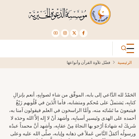
تجاوز
إلى
المحتوى
الرئيسي
الرئيسية
فضْل تلاَوة القرآن وأنواعهَا
الحَمْدُ لله الدَّاعي إلى بابه، الموفِّق من شاء لصوابِهِ، أنعم بإنزالِ
كتابِه، يَشتملُ على مُحكم ومتشابه، فأما الَّذَينَ في قُلُوبهم زَيْغٌ
فيتبعونَ ما تَشَابَه منه، وأمَّا الراسخون في العلم فيقولون آمنا به،
أحمده على الهدى وتَيسيرِ أسبابِه، وأشهد أنْ لا إِله إلاَّ الله وحدَه لا
شَريكَ له شهادةً أرْجو بها النجاةَ مِنْ عقابِه، وأشهد أنَّ محمداً عبدُه
ورسولُه أكمَلُ النَّاس عَملاً في ذهابه وإيابه، صلَّى الله عليه وعلى