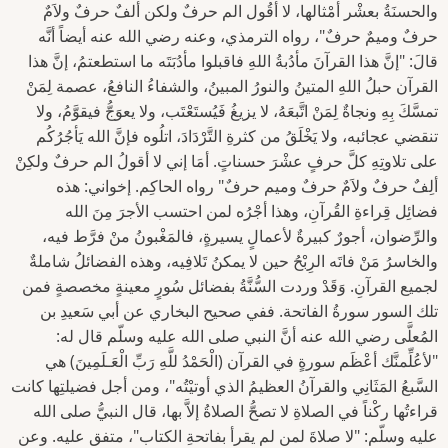
والحسنَةُ بعشْر أمْثالها، لا أقُول الم حرفٌ ولكن ألفٌ حرفٌ ولاَمٌ
حرفٌ وميمٌ حرفٌ"، رواه الترمذي، وعنه رضي الله عنه أيضاً أنَّه
قالَ: "إنَّ هذا القرآنَ مأدُبةُ اللهِ فاقبلوا مأدُبَتَه ما استطعتمُ، إنَّ هذا
القرآن حبلُ اللهِ المتينُ والنورُ المبينُ، والشفاءُ النافعُ، عصمة لِمَنْ
تمسَّكَ بِهِ ونجاةٌ لِمَنْ اتَّبعَهُ، لا يزيغُ فَيُستَعْتَب، ولا يعوَجُّ فيقوَّمُ، ولا
تنقضي عجائبه، ولا يَخْلَقُ من كثرةِ التَّرْدَادَ، اتلُوه فإنَّ الله يَأجُرُكُم
على تلاوتِهِ كلَّ حرفٍ عشْرَ حسناتٍ. أمَا إني لا أقولُ الم حرفٌ ولكِنْ
ألِفٌ حرفٌ ولاَمٌ حرفٌ وميم حرفٌ" رواه الحاكِم. إخواني: هذه
فضائِل قِراءةِ القُرآنِ، وهذا أجْرُه لمن احتسب الأجرَ مِنَ الله
والرِّضوان، أجورٌ كبيرةٌ لأعمالٍ يسيرةٍ، فالمَغْبونُ منْ فرَّط فيه،
والخاسرُ مَنْ فاتَه الرِبْحُ حين لا يمكنُ تَلافِيه، وهذه الفضائلُ شاملةٌ
لجميع القرآنِ. وَقَدْ وردت السُّنَّةُ بفضائل سُورٍ معينةٍ مخصصةٍ فمن
تلك السور سورةُ الفاتحة. ففي صحيح البخاري عن أبي سَعيدِ بن
المُعلَّى رضي الله عنه أنَّ النبي صلى الله عليه وسلّم قال له:
"لأعُلِّمنَّك أعْظَم سورةٍ في القرآن (الْحَمْدُ للَّهِ رَبِّ الْعَـلَمِينَ) هي
السَّبعُ المَثَانِي والقرآنُ العظيمُ الذي أوتيْتُه"، ومن أجل فضيلتِها كانت
قراءتُها ركْناً في الصلاةِ لا تصحُّ الصلاةُ إلاَّ بها، قال النبيُّ صلى الله
عليه وسلّم: "لا صلاةَ لمن لم يقرأ بفاتحةِ الكتاب"، متفق عليه. وعن