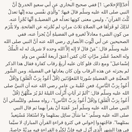
أَحَدٌ)[الإِخلاص: 1] ففي صحيح البخاري عن أبي سعيدٍ الخدريِّ أنَّ
النبي صلى الله عليه وسلّم قالَ فيها: "والَّذِي نفْسي بيده إنَّها تعدلُ
ثُلُثَ القرآنِ"، وليس معنى كونِها تعدلُه في الفضيلـةِ أنَّها تُجْزِأ عنه.
لذَلِكَ لو قَرَأهَا في الصلاةِ ثلاثَ مراتٍ لم تُجْزئه عن الفاتحةِ. ولا يَلْزَم
من كونِ الشيءِ معادلاً لغيرهِ في الفضيلةِ أنْ يُجزأ عنه، ففي
الصحيحين عن أبي أيُّوبَ الأنصارِي رضي الله عنه أنَّ النبي صلى الله
عليه وسلّم قال: "مَنْ قالَ لا إِله إلاَّ الله وحده لا شريك له له الُملْكُ
وله الحمدُ عَشْرَ مرَّاتٍ كان كمَن أعتقَ أربعةَ أنفُسٍ من ولدِ
إسْماعيلَ" ومع ذلك فلو كان عليه أربعُ رقاب كفارة فقال هذا الذكر
لم يجزئه عن هذه الرقاب وإن كان يعادلها في الفضيلة. ومن السُّور
المعيَّنةِ في الفضيلةِ سُورتَا المُعوِّذَتَين (قُلْ أَعُوذُ بِرَبِّ الْفَلَقِ) و(قُلْ
أَعُوذُ بِرَبِّ النَّاسِ)، فعن عُقْبةَ بن عامرٍ رضي الله عنه أن النبيَّ صلى
الله عليه وسلّم قال: "ألمْ تَر آيَاتٍ أُنْزِلَت الليلةَ لمْ يُرَ مثْلُهُنَّ (قُلْ
أَعُوذُ بِرَبِّ الْفَلَقِ) و(قُلْ أَعُوذُ بِرَبِّ النَّاسِ)"، رواه مسلم. وللنَّسائي أنَّ
النبي صلى الله عليه وسلّم أمرَ عُقبَةَ أنْ يقرأ بهما ثم قال النبي
صلى الله عليه وسلّم: "ما سَأَلَ سائِل بمثلهما ولا اسْتَعَاذَ مُسْتِعيذٌ
بمثلهما". فاجْتهدوا إخواني في كثرةِ قراءةِ القرآنِ المباركِ لا سيَّما
في هذا الشهرِ الَّذِي أنْزل فيه فإنَّ لكثْرة القراءةِ فيه مزيَّةً خاصةً.