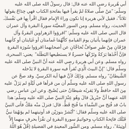
أبي هُريرةَ رضي الله عنه قال: قال رسولُ الله صلى الله عليه
وسلّم: "مَنْ صلَّى صلاةً لمْ يقرأ فيها بفاتحةِ الكتاب فهي خِدَاجٌ يقولها
ثلاثاً"، فقيل لأبي هريرة إنا نكون وراءَ الإِمام فقال اقْرأَ بِها في نَفْسكَ.
الحديث، رواه مسلم. ومن السور المعيَّنَة سورةُ البقرة وآل عمران
قال النبي صلى الله عليه وسلّم: "اقرؤوا الزهراوين البقرةُ وآل
عمران فإنهما يأتيان يومَ القيامةِ كأنَّهُمَا غَمامتان أو غَيَايتان أو كأنهما
فِرْقَانِ مِنْ طيرٍ صوافَّ تُحاجَّانِ عن أصحابهما اقرؤوا سُورَة البقرةِ
فإنَّ أخْذَها بَرَكةٌ وتَرْكَها حسرةٌ لا يستطيعها البَطَلَة" يعني: السحرة،
رواه مسلم. وعن أبي هريرةَ رضي الله عنه أنَّ النبيَّ صلى الله عليه
وسلّم قال: "إنَّ البيتَ الَّذِي تُقرأُ فيه سورة البقرةِ لا يَدْخله
الشَّيطانُ" رواه مسلم. وَذَلِكَ لأنَّ فيها آية الكرسيِّ. وقد صحَّ عن
رسولِ اللهِ صلى الله عليه وسلّم أن من قرأها في لَيْلَةٍ لم يَزَلْ عليه
مِنَ الله حافظٌ ولا يَقربُه شيطانٌ حتى يُصْبحَ. وعن ابن عباس رضي
الله عنهما أنَّ جبْريلَ قالَ وهُو عِنْدَ النبيِّ صلى الله عليه وسلّم: هذا
بابٌ قد فُتِحَ من السَّماءِ ما فُتحَ قَطُّ، قال: فنزلَ منْه مَلكٌ فأتى النبيَّ
صلى الله عليه وسلّم فقال: "أبْشرْ بنورَيْن قد أوتيتهما لم يؤتهُمَا نبيُّ
قَبْلَك فاتِحةُ الكتابِ وخواتيمُ سورةِ البقرةِ لن تقْرَأ بحرفٍ منهما إلاَّ
أوتِيتَهُ"، رواه مسلم. ومن السُّورِ المعينةِ في الفضيلةِ (قُلْ هُوَ اللَّهُ