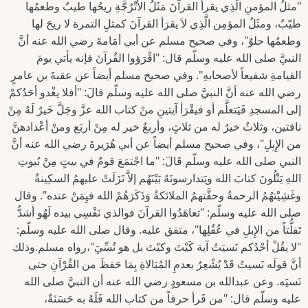
"مثلُ المؤمنِ الَّذِي يقرأ القرآنَ مَثَلُ الأتْرُجَّةِ ريحُها طيبٌ وطعمُها
طيّبٌ، ومثَلُ المؤمِن الَّذِي لاَ يقرَأ القرآنَ كمثلِ التمرة لا ريحَ لها
وطعمُها حلوٌ"، وفي صحيح مسلم عن أبي أمَامةَ رضي الله عنه أنَّ
النبيَّ صلى الله عليه وسلّم قال: "اقْرَؤوا القُرآنَ فإنه يأتي يومَ
القيامةِ شفيعاً لأصحابهِ". وفي صحيح مسلم أيضاً عن عقبةَ بن عامرٍ
رضي الله عنه أنَّ النبيَّ صلى الله عليه وسلّم قالَ: "أفلا يغْدو أحَدُكمْ
إلى المسجدِ فَيَتعلَّم أو فيقْرَأ آيتينِ منْ كتاب الله عزَّ وجَلَّ خَيرٌ لَهُ مِنْ
ناقتين، وثلاثٌ خيرٌ له من ثلاثٍ، وأربعٌ خير له مِنْ أربَع ومنْ أعْدادهنَّ
من الإِبِلِ"، وفي صحيح مسلم أيضاً عن أبي هُرَيرةَ رضي الله عنه أنَّ
النبي صلى الله عليه وسلّم قَالَ: "ما اجْتمَعَ قومٌ في بيتٍ مِنْ بُيوتِ
اللهِ يَتْلُونَ كتابَ الله ويَتدارسونَهُ بَيْنَهُم إلاَّ نَزَلَتْ عليهمُ السكِينةُ
وغَشِيْتهُمُ الرحمةُ وحفَّتهمُ الملائكةُ وَذَكَرَهُمْ الله فيِمَنْ عنده". وقال
صلى الله عليه وسلّم: "تعاهَدُوا القرآنَ فوالذي نَفْسِي بيده لَهُو أشدُّ
تَفلُّتاً من الإِبلِ في عُقُلِها"، متفق عليه. وقال صلى الله عليه وسلّم:
"لا يقُلْ أحْدُكم نَسيَتُ آية كَيْتَ وكيْتَ بل هو نُسِّيَ"،رواه مسلم.وذلك
أنَّ قولَه نَسيتُ قَدْ يُشْعِرُ بعدمِ المُبَالاةِ بِمَا حَفظَ من القُرْآنِ حتى
نَسيَه. وعن عبدالله بن مسعودٍ رضي الله عنه أن النبيَّ صلى الله
عليه وسلّم قال: "من قَرأ حرفاً من كتاب الله فَلَهُ به حَسَنَةٌ،