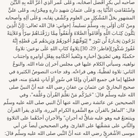
صاحبه أبي بكرٍ أفْضل أصحَابه، وعَلَى عُمر الَّذِي أعَزَّ الله بِهِ الدِّيْنَ
واسْتَقَامَتِ الدُّنْيَا بِهِ، وَعَلَى عثمانَ شهيدِ دارِهِ ومِحْرَابِه، وعَلى عليٍّ
المشهورِ بحَلِّ المُشْكِلِ من العلوم وكَشْفِ نِقابه، وَعَلَى آلِهِ وأصحابه
ومنْ كان أوْلَى بِهِ، وسلَّمَ تسليماً. إخواني: قالَ الله تَعالى: (إِنَّ الَّذِينَ
يَتْلُونَ كِتَـابَ اللَّهِ وَأَقَامُواْ الصَّلاةَ وَأَنفَقُواْ مِمَّا رَزَقْنَـاهُمْ سِرّاً وَعَلاَنِيَةً
يَرْجُونَ تِجَـارَةً لَّن تَبُورَ * لِيُوَفِّيَهُمْ أُجُورَهُمْ وَيَزِيدَهُم مِّن فَضْلِهِ إِنَّهُ
غَفُورٌ شَكُورٌ)[فاطر: 29، 30].تِلاوةُ كتَابِ اللهِ عَلَى نوعين: تلاوةٌ
حكميَّةٌ وهي تَصْدِيقُ أخبارِه وتَنْفيذُ أحْكَامِهِ بِفِعْلِ أوامِرِهِ واجتناب
نواهيه. وسيأتي الكلام عليها في مجلس آخر إن شاء الله. والنوعُ
الثاني: تلاوة لفظَّيةٌ، وهي قراءتُه. وقد جاءت النصوصُ الكثيرة في
فضْلِها إما في جميع القرآنِ وإمَّا في سُورٍ أوْ آياتٍ مُعَينَةٍ منه، ففِي
صحيح البخاريِّ عن عثمانَ بن عفانَ رضي الله عنه أنَّ النبيَّ صلى
الله عليه وسلّم قالَ: "خَيرُكُم مَنْ تعَلَّمَ القُرآنَ وعَلَّمَه"، وفي
الصحيحين عن عائشة رضي الله عنها أنَّ النبي صلى الله عليه وسلّم
قال: "الماهرُ بالقرآن مع السَّفرةِ الكرامِ البررة، والذي يقرأ القرآنَ
ويتتعتعُ فيه وهو عليه شاقٌّ له أجرانِ" والأجرانِ أحدُهُما على التلاوةِ
والثَّاني على مَشقَّتِها على القارئ. وفي الصحيحين أيضاً عن أبي
موسى الأشْعَريِّ رضي الله عنه أنَّ النَّبي صلى الله عليه وسلّم قالَ: