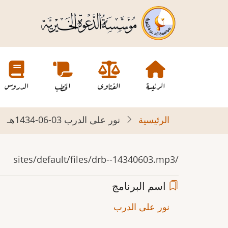
تجاوز
إلى
المحتوى
الرئيسي
Main
navigation
الرئيسة
الفتاوى
الخطب
الدروس
الرئيسية
نور على الدرب 03-06-1434هـ
/sites/default/files/drb--14340603.mp3
اسم البرنامج
نور على الدرب