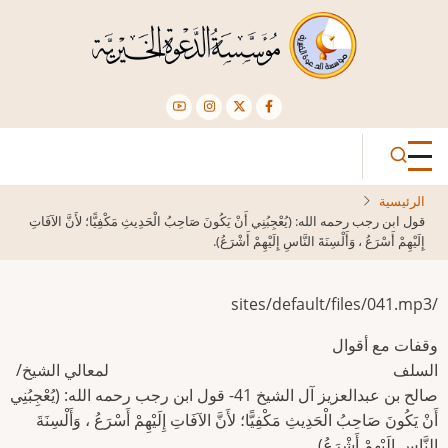
تجاوز
إلى
المحتوى
الرئيسي
الرئيسية
قول ابن رجب رحمه الله: (يُعْجِبُنِي أَنْ يَكُونَ صَاحِبُ الْحَدِيثِ مَكْفِيًّا؛ لأَنَّ الآفَاتِ
إِلَيْهِمْ أَسْرَعُ ، وَأَلْسِنَةَ النَّاسِ إِلَيْهِمْ أَشْرَعُ).
/sites/default/files/041.mp3
وقفات مع أقوال
السلف لمعالي الشيخ/
صالح بن عبدالعزيز آل الشيخ 41- قول ابن رجب رحمه الله: (يُعْجِبُنِي
أَنْ يَكُونَ صَاحِبُ الْحَدِيثِ مَكْفِيًّا؛ لأَنَّ الآفَاتِ إِلَيْهِمْ أَسْرَعُ ، وَأَلْسِنَةَ
النَّاسِ إِلَيْهِمْ أَشْرَعُ).