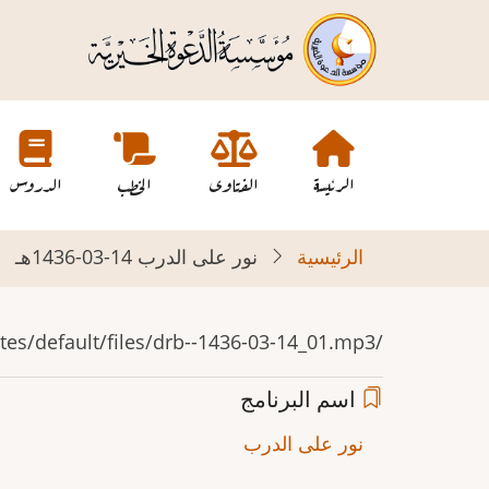
تجاوز
إلى
المحتوى
الرئيسي
Main
navigation
الرئيسة
الفتاوى
الخطب
الدروس
الرئيسية
نور على الدرب 14-03-1436هـ
/sites/default/files/drb--1436-03-14_01.mp3
اسم البرنامج
نور على الدرب