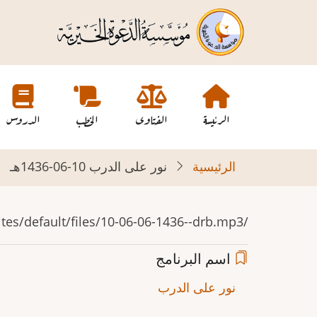
تجاوز
إلى
المحتوى
الرئيسي
Main
navigation
الرئيسة
الفتاوى
الخطب
الدروس
الرئيسية
نور على الدرب 10-06-1436هـ
/sites/default/files/10-06-06-1436--drb.mp3
اسم البرنامج
نور على الدرب