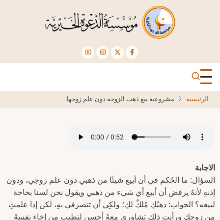
تجاوز
إلى
المحتوى
الرئيسي
الرئيسية
مشروعية بيع ذهب الزوجة دون علم زوجها.
الاجابة
السؤال: ما الحُكم في أن أبيع شيئًا من ذهبي دون علم زوجي، ودون
إذنهِ لأنهُ يرفض أن أبيع أي شيء من ذهبي ويقول نحن لسنا بحاجة
لبيعه؟ الجواب: ذهبُكِ مُلكٌ لكِ؛ ولكِي أن تتصرفي بهِ، لكن إذا علمتِ
مِن زوجكِ ورأيتِ ذلك تشاوري معهُ أحسن لتطيب من إخاء نفسهُ