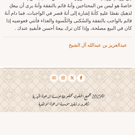
خاصةً هو ليس من المحتاجين وأنهُ قائم بالنفقة وأنهُ يرى أن بيعكِ
لذهبكِ نقصًا عليهِ كأنهُ إشارة إلى أنهُ قصر في الواجبات، فما دام أنهُ
قائم بالواجب بالنفقة والسُكنى والكُسوة والغذاء فأنتي فعوضيه إذا
كان في البيع مصلحة، وإذا كان ترك بيعهُ أحسن فأبقيهِ عندك .
عبدالعزيز بن عبدالله آل الشيخ
©2025 جميع الحقوق محفوظة مؤسسة الدعوة الخيرية
تطوير وتنفيذ مؤسسة الدعوة الوقفية