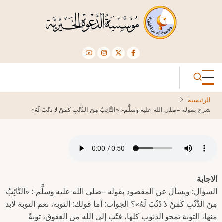
تجاوز
إلى
المحتوى
الرئيسي
الرئيسية
شرح بقوله –صلى الله عليه وسلَّم-: «التَّائِبُ مِنَ الذَّنْبِ كَمَنْ لا ذَنْبَ لَهُ»
الاجابة
السؤال: ويسأل عن المقصود بقوله –صلى الله عليه وسلَّم-: «التَّائِبُ
مِنَ الذَّنْبِ كَمَنْ لا ذَنْبَ لَهُ»؟ الجواب: أما قولك: التوبة، نعم التوبة لابد
منها، التوبة تمحو الذنوب كلها، فتُب إلى الله من العقوق، توبةً