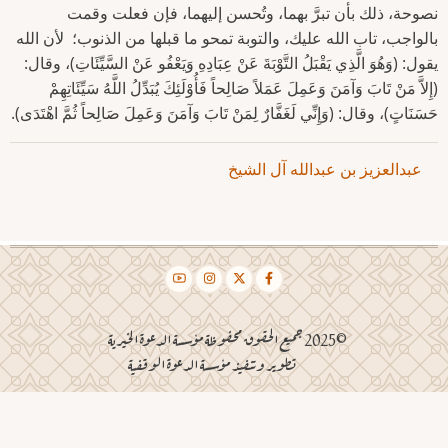
نصوحة، ذلك بأن تبرَّ بهما، وتُحسن إليهما، فإن فعلت وقمت
بالواجب، تاب الله عليك، والتوبة تمحو ما قبلها من الذنوب؛ لأن الله
يقول: (وَهُوَ الَّذِي يَقْبَلُ التَّوْبَةَ عَنْ عِبَادِهِ وَيَعْفُو عَنْ السَّيِّئَاتِ)، وقال:
(إِلاَّ مَنْ تَابَ وَآمَنَ وَعَمِلَ عَمَلاً صَالِحاً فَأُوْلَئِكَ يُبَدِّلُ اللَّهُ سَيِّئَاتِهِمْ
حَسَنَاتٍ)، وقال: (وَإِنِّي لَغَفَّارٌ لِمَنْ تَابَ وَآمَنَ وَعَمِلَ صَالِحاً ثُمَّ اهْتَدَى).
عبدالعزيز بن عبدالله آل الشيخ
©2025 جميع الحقوق محفوظة مؤسسة الدعوة الخيرية
تطوير وتنفيذ مؤسسة الدعوة الوقفية