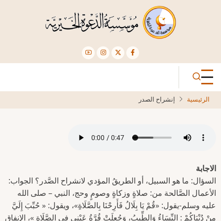
تجاوز
إلى
المحتوى
الرئيسي
الرئيسية
إنشراح الصدر
الاجابة
السؤال: ما هو السبيل، أو الطريقُ المؤدي لانشراح الصَّدر؟ الجواب:
الأعمال الصَّالحة من: صلاةٍ وزكاةٍ وصومٍ وحج، النبي – صلى الله
عليه وسلم-يقول: «قُمْ يَا بِلَالُ فَأَرِحْنَا بِالصَّلَاةِ»، ويقول: « حُبِّبَ إِلَيَّ
مِنْ دُنْيَاكُمْ : النِّسَاءُ وَالطِّيبُ، وَجُعِلَتْ قُرَّةُ عَيْنِي فِي الصَّلَاةِ »، الإنفاق