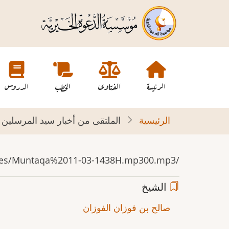
تجاوز
إلى
المحتوى
الرئيسي
Main
navigation
الرئيسة
الفتاوى
الخطب
الدروس
الرئيسية
الملتقى من أخبار سيد المرسلين 11-03-1438هـ
/sites/default/files/Muntaqa%2011-03-1438H.mp300.mp3
الشيخ
صالح بن فوزان الفوزان