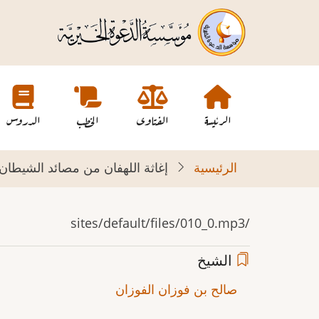
تجاوز
إلى
المحتوى
الرئيسي
Main
navigation
الرئيسة
الفتاوى
الخطب
الدروس
الرئيسية
إغاثة اللهفان من مصائد الشيطان 12-03-1438ه
/sites/default/files/010_0.mp3
الشيخ
صالح بن فوزان الفوزان