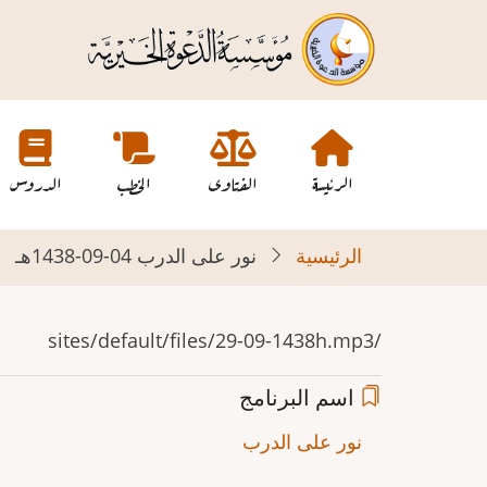
تجاوز
إلى
المحتوى
الرئيسي
Main
navigation
الرئيسة
الفتاوى
الخطب
الدروس
الرئيسية
نور على الدرب 04-09-1438هـ
/sites/default/files/29-09-1438h.mp3
اسم البرنامج
نور على الدرب