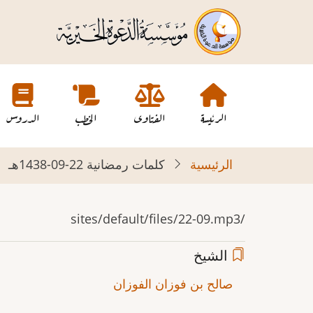
تجاوز
إلى
المحتوى
الرئيسي
Main
navigation
الرئيسة
الفتاوى
الخطب
الدروس
الرئيسية
كلمات رمضانية 22-09-1438هـ
/sites/default/files/22-09.mp3
الشيخ
صالح بن فوزان الفوزان