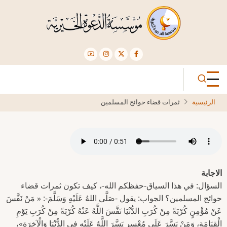
تجاوز
إلى
المحتوى
الرئيسي
الرئيسية
ثمرات قضاء حوائج المسلمين
الاجابة
السؤال: في هذا السياق-حفظكم الله-، كيف تكون ثمرات قضاء
حوائج المسلمين؟ الجواب: يقول -صَلَّى اللهُ عَلَيْهِ وَسَلَّمَ-: « مَنْ نَفَّسَ
عَنْ مُؤْمِنٍ كُرْبَةً مِنْ كُرَبِ الدُّنْيَا نَفَّسَ اللَّهُ عَنْهُ كُرْبَةً مِنْ كُرَبِ يَوْمِ
الْقِيَامَةِ، وَمَنْ يَسَّرَ عَلَى مُعْسِرٍ يَسَّرَ اللَّهُ عَلَيْهِ فِي الدُّنْيَا وَالْآخِرَةِ»،