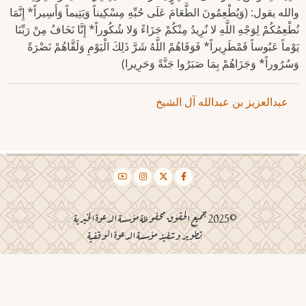
والله يقول: (وَيُطْعِمُونَ الطَّعَامَ عَلَى حُبِّهِ مِسْكِيناً وَيَتِيماً وَأَسِيراً* إِنَّمَا
نُطْعِمُكُمْ لِوَجْهِ اللَّهِ لا نُرِيدُ مِنْكُمْ جَزَاءً وَلا شُكُوراً* إِنَّا نَخَافُ مِنْ رَبِّنَا
يَوْماً عَبُوساً قَمْطَرِيراً* فَوَقَاهُمْ اللَّهُ شَرَّ ذَلِكَ الْيَوْمِ وَلَقَّاهُمْ نَضْرَةً
وَسُرُوراً* وَجَزَاهُمْ بِمَا صَبَرُوا جَنَّةً وَحَرِيرا)
عبدالعزيز بن عبدالله آل الشيخ
©2025 جميع الحقوق محفوظة مؤسسة الدعوة الخيرية
تطوير وتنفيذ مؤسسة الدعوة الوقفية