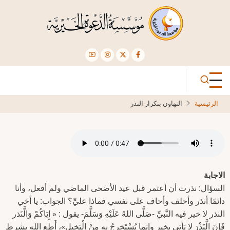
تجاوز
إلى
المحتوى
الرئيسي
الرئيسية
التهاون بتكرار النذر
الاجابة
السؤال: نذرت أن أعتمر قبل عيد الأضحى الماضي ولم أفعل، وأنا
دائمًا أنذر وأحلف وأخاف على نفسي فماذا عليِّ؟ الجواب: يا أخي
النذر لا خير فيه النَّبيِّ -صَلَّى اللهُ عَلَيْهِ وَسَلَّمَ- يقول : « إِيَاكُمْ وَالَّنَذر
فَإنَ الَّنَذْرَ لا يَأتِي بِخيِر وإنما يُسْتَخرجُ بهِ مِنْ الْبَخِيل»، أَطِع الله بشرط