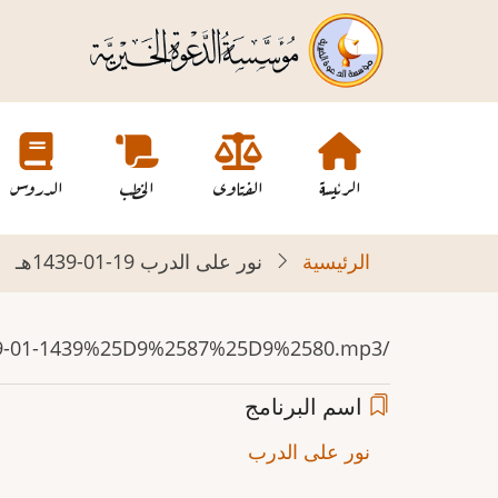
تجاوز
إلى
المحتوى
الرئيسي
Main
navigation
الرئيسة
الفتاوى
الخطب
الدروس
الرئيسية
نور على الدرب 19-01-1439هـ
/sites/default/files/19-01-1439%25D9%2587%25D9%2580.mp3
اسم البرنامج
نور على الدرب