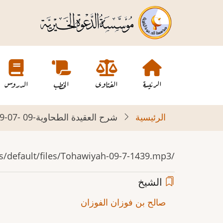
تجاوز
إلى
المحتوى
الرئيسي
Main
navigation
الرئيسة
الفتاوى
الخطب
الدروس
الرئيسية
شرح العقيدة الطحاوية-09 -07-1439 هـ
/sites/default/files/Tohawiyah-09-7-1439.mp3
الشيخ
صالح بن فوزان الفوزان