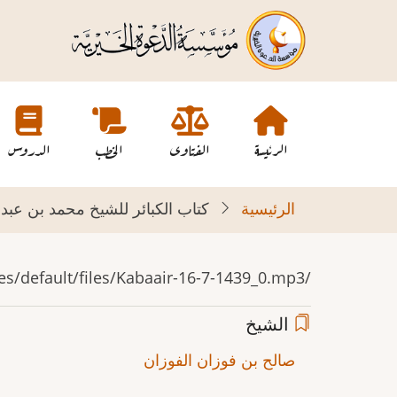
تجاوز
إلى
المحتوى
الرئيسي
Main
navigation
الرئيسة
الفتاوى
الخطب
الدروس
الرئيسية
كتاب الكبائر للشيخ محمد بن عبدالوهاب 16-
/sites/default/files/Kabaair-16-7-1439_0.mp3
الشيخ
صالح بن فوزان الفوزان