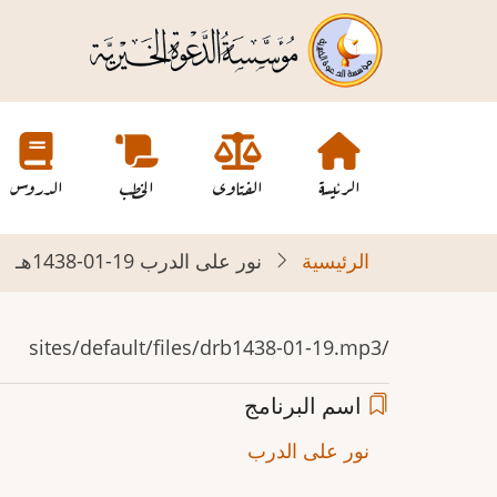
تجاوز
إلى
المحتوى
الرئيسي
Main
navigation
الرئيسة
الفتاوى
الخطب
الدروس
الرئيسية
نور على الدرب 19-01-1438هـ
/sites/default/files/drb1438-01-19.mp3
اسم البرنامج
نور على الدرب