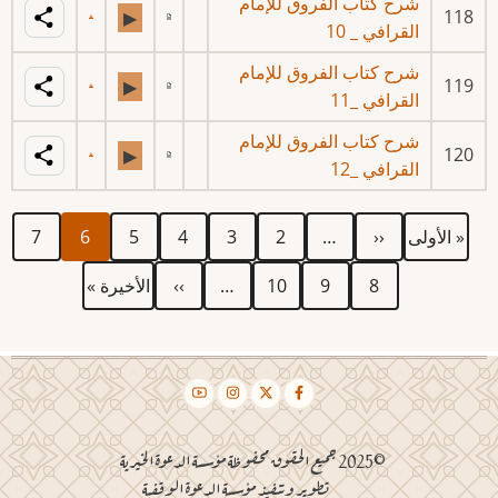
شرح كتاب الفروق للإمام
118
▶
القرافي _ 10
شرح كتاب الفروق للإمام
119
▶
القرافي _11
شرح كتاب الفروق للإمام
120
▶
القرافي _12
First
Previous
الصفحة
الصفحة
الصفحة
الصفحة
Current
الصفحة
Pagination
« الأولى
‹‹
…
2
3
4
5
6
7
page
page
page
الصفحة
الصفحة
الصفحة
Next
Last
8
9
10
…
››
الأخيرة »
page
page
©2025 جميع الحقوق محفوظة مؤسسة الدعوة الخيرية
تطوير وتنفيذ مؤسسة الدعوة الوقفية