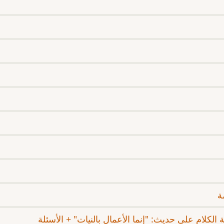
ة
 الكلام على حديث: "إنما الأعمال بالنيات" + الأسئلة