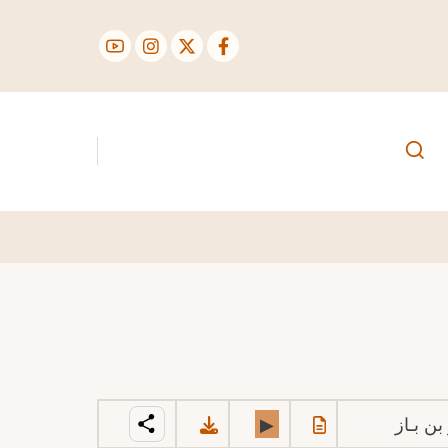
بن بـاز
▶