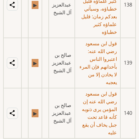
كثير علماؤه قليل
138
عبدالعزيز
▶
خطباؤه، وسيأتي
آل الشيخ
بعدكم زمان: قليل
علماؤه كثير
خطباؤه
قول ابن مسعود
رضي الله عنه:
صالح بن
اعتبروا الناس
139
عبدالعزيز
▶
بأخدانهم فإن المرء
آل الشيخ
لا يخادن إلا من
يعجبه
قول ابن مسعود
رضي الله عنه إن
صالح بن
المؤمن يرى ذنوبه
140
عبدالعزيز
▶
كأنه قاعد تحت
آل الشيخ
جبل يخاف أن يقع
عليه