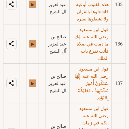
135
هذه القلوب أوعية
عبدالعزيز
▶
فاشغلوها بالقرآن
آل الشيخ
ولا تشغلوها بغيره
قول ابن مسعود
رضي الله عنه: إنك
صالح بن
136
ما دمت في صلاة
عبدالعزيز
▶
فأنت تقرع باب
آل الشيخ
الملك
قول ابن مسعود
رضي الله عنه: إِنَّهَا
صالح بن
137
سَتَكُونُ أُمُورٌ
عبدالعزيز
▶
مُشْتَبِهَةٌ ، فَعَلَيْكُمْ
آل الشيخ
بِالتُؤَدَةِ
قول ابن مسعود
رضي الله عنه:
إنكم في زمان:
صالح بن