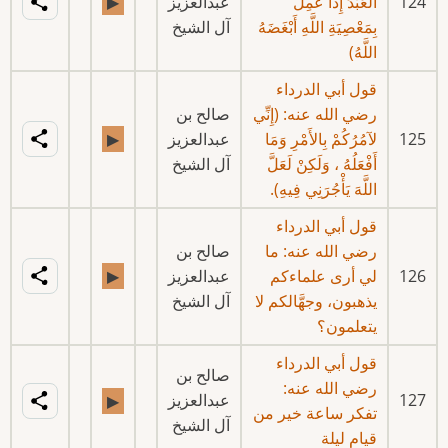
124
الْعَبْدَ إِذَا عَمِلَ
عبدالعزيز
▶
بِمَعْصِيَةِ اللَّهِ أَبْغَضَهُ
آل الشيخ
اللَّهُ)
قول أبي الدرداء
رضي الله عنه: (إِنِّي
صالح بن
125
لآمُرُكُمْ بِالأَمْرِ وَمَا
عبدالعزيز
▶
أَفْعَلُهُ ، وَلَكِنْ لَعَلَّ
آل الشيخ
اللَّهَ يَأْجُرَنِي فِيهِ).
قول أبي الدرداء
رضي الله عنه: ما
صالح بن
126
لي أرى علماءكم
عبدالعزيز
▶
يذهبون، وجهَّالكم لا
آل الشيخ
يتعلمون؟
قول أبي الدرداء
صالح بن
رضي الله عنه:
127
عبدالعزيز
▶
تفكر ساعة خير من
آل الشيخ
قيام ليلة