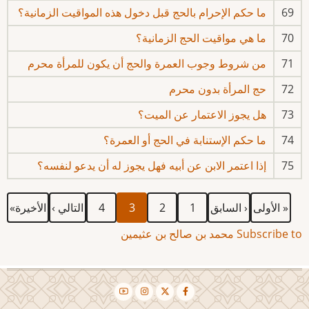
69
ما حكم الإحرام بالحج قبل دخول هذه المواقيت الزمانية؟
70
ما هي مواقيت الحج الزمانية؟
71
من شروط وجوب العمرة والحج أن يكون للمرأة محرم
72
حج المرأة بدون محرم
73
هل يجوز الاعتمار عن الميت؟
74
ما حكم الإستنابة في الحج أو العمرة؟
75
إذا اعتمر الابن عن أبيه فهل يجوز له أن يدعو لنفسه؟
First
Previous
الصفحة
الصفحة
Current
الصفحة
Next
Last
Pagination
« الأولى
‹ السابق
1
2
3
4
التالي ›
الأخيرة»
page
page
page
page
page
Subscribe to محمد بن صالح بن عثيمين