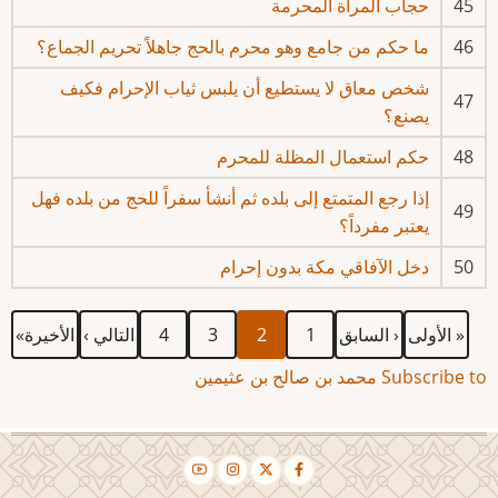
45
حجاب المرأة المحرمة
46
ما حكم من جامع وهو محرم بالحج جاهلاً تحريم الجماع؟
شخص معاق لا يستطيع أن يلبس ثياب الإحرام فكيف
47
يصنع؟
48
حكم استعمال المظلة للمحرم
إذا رجع المتمتع إلى بلده ثم أنشأ سفراً للحج من بلده فهل
49
يعتبر مفرداً؟
50
دخل الآفاقي مكة بدون إحرام
First
Previous
الصفحة
Current
الصفحة
الصفحة
Next
Last
Pagination
« الأولى
‹ السابق
1
2
3
4
التالي ›
الأخيرة»
page
page
page
page
page
Subscribe to محمد بن صالح بن عثيمين