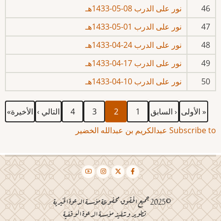
46
نور على الدرب 08-05-1433هـ
47
نور على الدرب 01-05-1433هـ
48
نور على الدرب 24-04-1433هـ
49
نور على الدرب 17-04-1433هـ
50
نور على الدرب 10-04-1433هـ
First
Previous
الصفحة
Current
الصفحة
الصفحة
Next
Last
Pagination
« الأولى
‹ السابق
1
2
3
4
التالي ›
الأخيرة»
page
page
page
page
page
Subscribe to عبدالكريم بن عبدالله الخضير
©2025 جميع الحقوق محفوظة مؤسسة الدعوة الخيرية
تطوير وتنفيذ مؤسسة الدعوة الوقفية