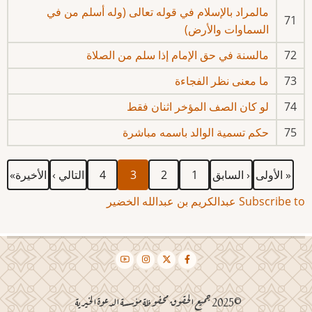
مالمراد بالإسلام في قوله تعالى (وله أسلم من في
71
السماوات والأرض)
72
مالسنة في حق الإمام إذا سلم من الصلاة
73
ما معنى نظر الفجاءة
74
لو كان الصف المؤخر اثنان فقط
75
حكم تسمية الوالد باسمه مباشرة
First
Previous
الصفحة
الصفحة
Current
الصفحة
Next
Last
Pagination
« الأولى
‹ السابق
1
2
3
4
التالي ›
الأخيرة»
page
page
page
page
page
Subscribe to عبدالكريم بن عبدالله الخضير
©2025 جميع الحقوق محفوظة مؤسسة الدعوة الخيرية