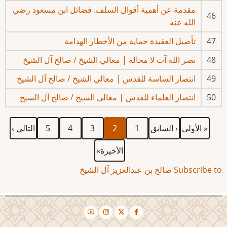
مقدمة عن أهمية أقوال السلف. فضائل ابن مسعود رضي
46
الله عنه
47
تأصيل العقيدة حماية من الأخطار الهدامة
48
نصر الله آت لا محالة | معالي الشيخ / صالح آل الشيخ
49
انتصار الساسة للقدس | معالي الشيخ / صالح آل الشيخ
50
انتصار العلماء للقدس | معالي الشيخ / صالح آل الشيخ
First
Previous
الصفحة
Current
الصفحة
الصفحة
الصفحة
Next
Pagination
« الأولى
‹ السابق
1
2
3
4
5
التالي ›
page
page
page
page
Last
الأخيرة»
page
Subscribe to صالح بن عبدالعزيز آل الشيخ