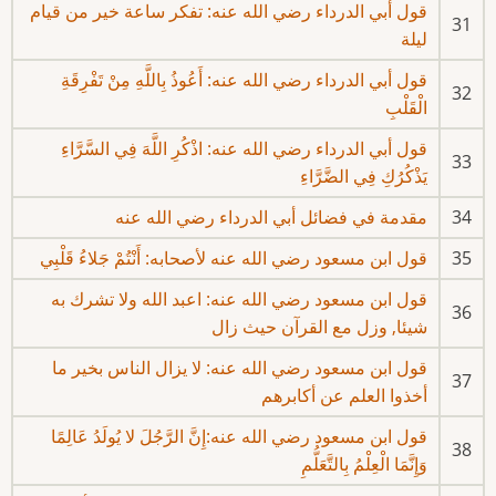
قول أبي الدرداء رضي الله عنه: تفكر ساعة خير من قيام
31
ليلة
قول أبي الدرداء رضي الله عنه: أَعُوذُ بِاللَّهِ مِنْ تَفْرِقَةِ
32
الْقَلْبِ
قول أبي الدرداء رضي الله عنه: اذْكُرِ اللَّهَ فِي السَّرَّاءِ
33
يَذْكُرُكِ فِي الضَّرَّاءِ
34
مقدمة في فضائل أبي الدرداء رضي الله عنه
35
قول ابن مسعود رضي الله عنه لأصحابه: أَنْتُمْ جَلاءُ قَلْبِي
قول ابن مسعود رضي الله عنه: اعبد الله ولا تشرك به
36
شيئا, وزل مع القرآن حيث زال
قول ابن مسعود رضي الله عنه: لا يزال الناس بخير ما
37
أخذوا العلم عن أكابرهم
قول ابن مسعود رضي الله عنه:إِنَّ الرَّجُلَ لا يُولَدُ عَالِمًا
38
وَإِنَّمَا الْعِلْمُ بِالتَّعَلُّمِ