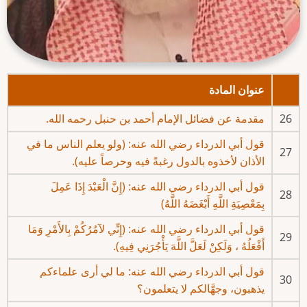
عنوان المادة
26
مقدمة عن فضائل الإمام أحمد بن حنبل رحمه الله.
قول أبي الدرداء رضي الله عنه: (ولو يعلم الناس ما في
27
الأذان لأخذوه بالدول رغبةً فيه وحرصاً عليه).
قول أبي الدرداء رضي الله عنه: (إِنَّ الْعَبْدَ إِذَا عَمِلَ
28
بِمَعْصِيَةِ اللَّهِ أَبْغَضَهُ اللَّهُ)
قول أبي الدرداء رضي الله عنه: (إِنِّي لآمُرُكُمْ بِالأَمْرِ وَمَا
29
أَفْعَلُهُ ، وَلَكِنْ لَعَلَّ اللَّهَ يَأْجُرَنِي فِيهِ).
قول أبي الدرداء رضي الله عنه: ما لي أرى علماءكم
30
يذهبون، وجهَّالكم لا يتعلمون؟