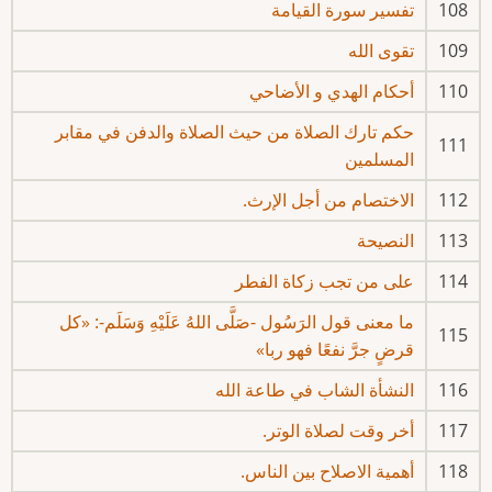
108
تفسير سورة القيامة
109
تقوى الله
110
أحكام الهدي و الأضاحي
حكم تارك الصلاة من حيث الصلاة والدفن في مقابر
111
المسلمين
112
الاختصام من أجل الإرث.
113
النصيحة
114
على من تجب زكاة الفطر
ما معنى قول الرَسُول -صَلَّى اللهُ عَلَيْهِ وَسَلَم-: «كل
115
قرضٍ جرَّ نفعًا فهو ربا»
116
النشأة الشاب في طاعة الله
117
أخر وقت لصلاة الوتر.
118
أهمية الاصلاح بين الناس.