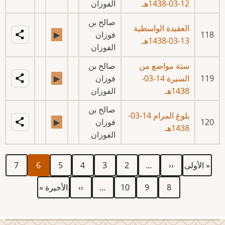
12-03-1438هـ
الفوزان
صالح بن
العقيدة الواسطية
118
فوزان
▶
13-03-1438هـ
الفوزان
ستة مواضع من
صالح بن
119
السيرة 14-03-
فوزان
▶
1438هـ
الفوزان
صالح بن
بلوغ المرام 14-03-
120
فوزان
▶
1438هـ
الفوزان
First
Previous
الصفحة
الصفحة
الصفحة
الصفحة
Current
الصفحة
Pagination
« الأولى
‹‹
…
2
3
4
5
6
7
page
page
page
الصفحة
الصفحة
الصفحة
Next
Last
8
9
10
…
››
الأخيرة »
page
page