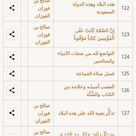
صالح بن
هذه البلاد وهذه الدولة
122
فوزان
السعودية
الفوزان
صالح بن
إِنَّ الصَّلاةَ كَانَتْ عَلَى
123
فوزان
الْمُؤْمِنِينَ كِتَاباً مَوْقُوتاً
الفوزان
التواضع لله من صفات الأنبياء
124
والصالحين
125
فضل صلاة الجماعة
الغضب أسبابه وعلاجه من
126
الكتاب والسُّنَّة
صالح بن
127
تذكُّر نعمة الله على هذه البلاد
فوزان
الفوزان
صالح بن
فَاسْأَلُوا أَهْلَ الذِّكْرِ إِنْ كُنْتُمْ لا