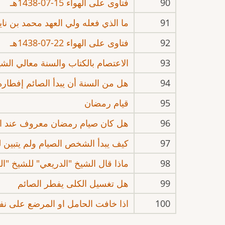
90
فتاوى على الهواء 15-07-1438هـ
91
ما الذي فعله ولي العهد محمد بن نا
92
فتاوى على الهواء 22-07-1438هـ
93
الاعتصام بالكتاب والسنة معالي الش
94
هل من السنة أن يبدأ الصائم إفطار
95
قيام رمضان
96
هل كان صيام رمضان معروف عند الأ
97
كيف يبدأ الشخص الصيام ولم يتبين ل
98
ماذا قال الشيخ "الدريعي" للشيخ "ال
99
هل تغسيل الكلى يفطر الصائم
100
اذا خافت الحامل او المرضع على نف