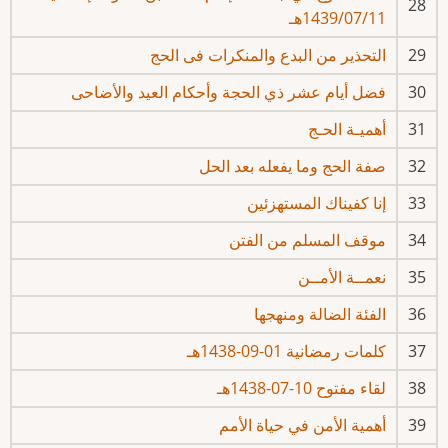
28
1439/07/11هـ
29
التحذير من البدع والمنكرات فى الحج
30
فضل أيام عشر ذي الحجة وأحكام العيد والأضاحى
31
أهميـة الحـج
32
صفة الحج وما يفعله بعد الحل
33
إنا كفيناك المستهزئين
34
موقف المسلم من الفتن
35
نعمــة الأمــن
36
الفئة الضالة ومنهجها
37
كلمات رمضانية 01-09-1438هـ
38
لقاء مفتوح 10-07-1438هـ
39
أهمية الأمن في حياة الأمم