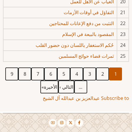
20
الغياب عن الأهل للعمل
21
التفاؤل في أوقات الأزمات
22
التثبت من دفع الإعانات للمحتاجين
23
المقصود بالبيعة في الإسلام
24
حُكم الاستغفار باللسان دون حضور القلب
25
ثمرات قضاء حوائج المسلمين
Current
الصفحة
الصفحة
الصفحة
الصفحة
الصفحة
الصفحة
الصفحة
الصفحة
Pagination
9
8
7
6
5
4
3
2
1
page
Last
Next
…
التالي ›
الأخيرة»
page
page
Subscribe to عبدالعزيز بن عبدالله آل الشيخ