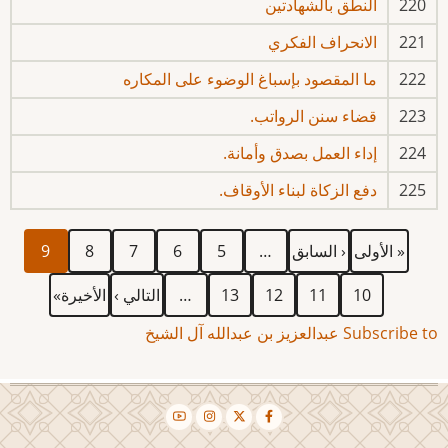
220
النطق بالشهادتين
221
الانحراف الفكري
222
ما المقصود بإسباغ الوضوء على المكاره
223
قضاء سنن الرواتب.
224
إداء العمل بصدق وأمانة.
225
دفع الزكاة لبناء الأوقاف.
First
Previous
الصفحة
الصفحة
الصفحة
الصفحة
Current
Pagination
« الأولى
‹ السابق
…
5
6
7
8
9
page
page
page
الصفحة
الصفحة
الصفحة
الصفحة
Next
Last
10
11
12
13
…
التالي ›
الأخيرة»
page
page
Subscribe to عبدالعزيز بن عبدالله آل الشيخ