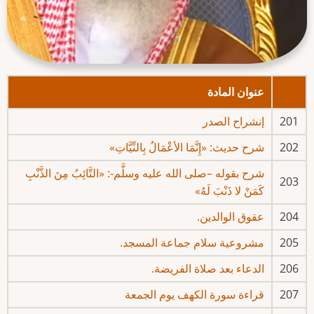
عنوان المادة
201
إنشراح الصدر
202
شرح حديث: «إِنَّمَا الأعْمَالُ بِالنِّيَّاتِ»
شرح بقوله –صلى الله عليه وسلَّم-: «التَّائِبُ مِنَ الذَّنْبِ
203
كَمَنْ لا ذَنْبَ لَهُ»
204
عقوق الوالدين.
205
مشروعية سلام جماعة المسجد.
206
الدعاء بعد صلاة الفريضة.
207
قراءة سورة الكهف يوم الجمعة