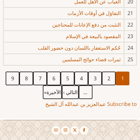
20
الغياب عن الأهل للعمل
21
التفاؤل في أوقات الأزمات
22
التثبت من دفع الإعانات للمحتاجين
23
المقصود بالبيعة في الإسلام
24
حُكم الاستغفار باللسان دون حضور القلب
25
ثمرات قضاء حوائج المسلمين
Current
الصفحة
الصفحة
الصفحة
الصفحة
الصفحة
الصفحة
الصفحة
الصفحة
Pagination
9
8
7
6
5
4
3
2
1
page
Last
Next
…
التالي ›
الأخيرة»
page
page
Subscribe to عبدالعزيز بن عبدالله آل الشيخ