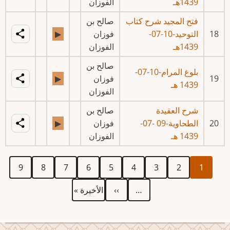
1439هـ
الفوزان
فتح المجيد شرح كتاب
صالح بن
18
التوحيد-10-07-
فوزان
▶
1439هـ
الفوزان
صالح بن
بلوغ المرام-10-07-
19
فوزان
▶
1439 هـ
الفوزان
شرح العقيدة
صالح بن
20
الطحاوية-09 -07-
فوزان
▶
1439 هـ
الفوزان
Current
الصفحة
الصفحة
الصفحة
الصفحة
الصفحة
الصفحة
الصفحة
الصفحة
Pagination
9
8
7
6
5
4
3
2
1
page
Last
Next
…
››
الأخيرة »
page
page