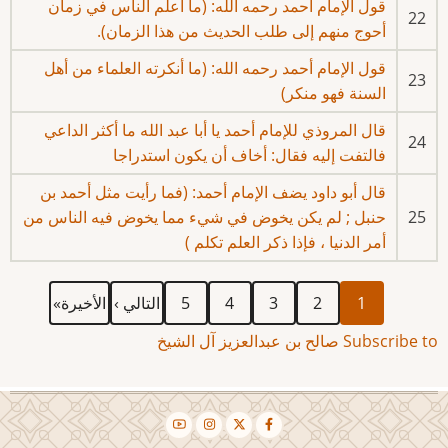
قول الإمام احمد رحمه الله: (ما أعلم الناس في زمان
22
أحوج منهم إلى طلب الحديث من هذا الزمان).
قول الإمام أحمد رحمه الله: (ما أنكرته العلماء من أهل
23
السنة فهو منكر)
قال المروذي للإمام أحمد يا أبا عبد الله ما أكثر الداعي
24
فالتفت إليه فقال: أخاف أن يكون استدراجا
قال أبو داود يضف الإمام أحمد: (فما رأيت مثل أحمد بن
25
حنبل ; لم يكن يخوض في شيء مما يخوض فيه الناس من
أمر الدنيا ، فإذا ذكر العلم تكلم )
Current
الصفحة
الصفحة
الصفحة
الصفحة
Next
Last
Pagination
1
2
3
4
5
التالي ›
الأخيرة»
page
page
page
Subscribe to صالح بن عبدالعزيز آل الشيخ