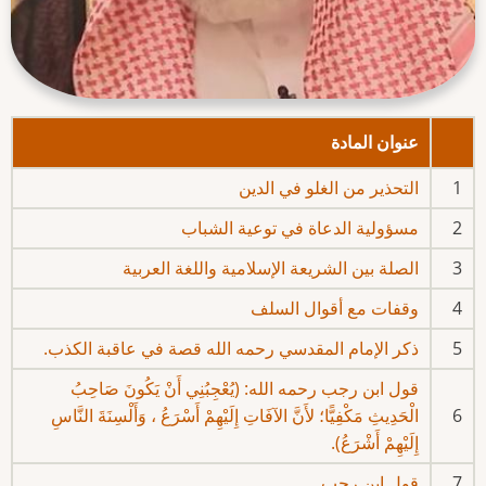
عنوان المادة
1
التحذير من الغلو في الدين
2
مسؤولية الدعاة في توعية الشباب
3
الصلة بين الشريعة الإسلامية واللغة العربية
4
وقفات مع أقوال السلف
5
ذكر الإمام المقدسي رحمه الله قصة في عاقبة الكذب.
قول ابن رجب رحمه الله: (يُعْجِبُنِي أَنْ يَكُونَ صَاحِبُ
6
الْحَدِيثِ مَكْفِيًّا؛ لأَنَّ الآفَاتِ إِلَيْهِمْ أَسْرَعُ ، وَأَلْسِنَةَ النَّاسِ
إِلَيْهِمْ أَشْرَعُ).
7
قول ابن رجب