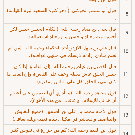
قول أبو مسلم الخولاني: (أدخر كثرة السجود ليوم القيامة)
8
.
قال يحيى بن معاذ رحمه الله : (الكلام الحسن حسن لكن
9
أحسن منه معناه وأحسن من معناه استعماله) .
قال علي بن سهل الأزهر أحد الحكماء رحمه الله : (من لم
10
تصح مبادئ إرادته لا يسلم في منتهى عواقبه) .
قال الفضيل بن عياض رحمه الله : (إن الفاسق إذا كان
11
حسن الخلق عاش بعقله وخف على الناس)، وإن العابد إذا
كان سيء الخلق ثقل على الناس ومقتوه) .
قول مجاهد رحمه الله: (ما أدري أي النعمتين علي أعظم:
12
أن هداني للإسلام، أو عافاني من هذه الأهواء).
قول الأمام محمد بن علي بن الحسين: (جميع التعايش
13
والتناصف والتعاشر في مكيال ثلثاه فطنة وثلثه تغافل).
قول ابن القيم رحمه الله: كم من حزازةٍ في نفوس كثير
14